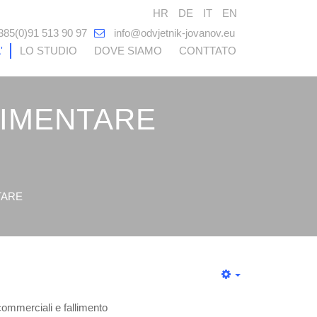
HR
DE
IT
EN
385(0)91 513 90 97
info@odvjetnik-jovanov.eu
'
LO STUDIO
DOVE SIAMO
CONTTATO
LIMENTARE
TARE
ommerciali e fallimento