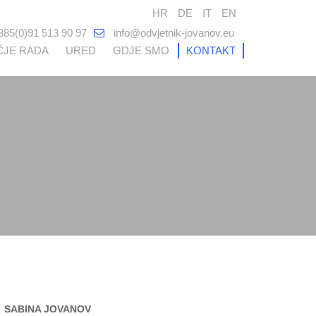
HR
DE
IT
EN
385(0)91 513 90 97
info@odvjetnik-jovanov.eu
JE RADA
URED
GDJE SMO
KONTAKT
SABINA JOVANOV