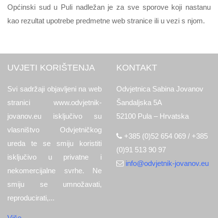
Općinski sud u Puli nadležan je za sve sporove koji nastanu
kao rezultat upotrebe predmetne web stranice ili u vezi s njom.
UVJETI KORIŠTENJA
KONTAKT
Svi sadržaji objavljeni na web
Odvjetnica Sabina Jovanov
stranici www.odvjetnik-
Šandaljska 5A
jovanov.eu isključivo su
52100 Pula – Hrvatska
vlasništvo Odvjetničkog
+385 (0)52 654 069 / +385
ureda te se smiju koristiti
(0)91 513 90 97
isključivo u privatne i
info@odvjetnik-jovanov.eu
nekomercijalne svrhe. Ne
smiju se umnožavati,
reproducirati,...
Više...