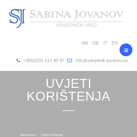
HR
DE
IT
EN
+385(0)91 513 90 97
info@odvjetnik-jovanov.eu
UVJETI
KORIŠTENJA
Naslovnica
Uvjeti korištenja