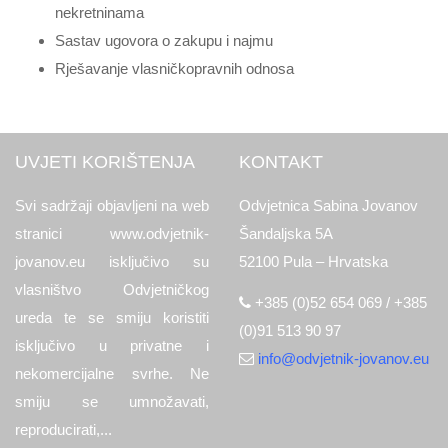
nekretninama
Sastav ugovora o zakupu i najmu
Rješavanje vlasničkopravnih odnosa
UVJETI KORIŠTENJA
KONTAKT
Svi sadržaji objavljeni na web
Odvjetnica Sabina Jovanov
stranici www.odvjetnik-
Šandaljska 5A
jovanov.eu isključivo su
52100 Pula – Hrvatska
vlasništvo Odvjetničkog
+385 (0)52 654 069 / +385
ureda te se smiju koristiti
(0)91 513 90 97
isključivo u privatne i
info@odvjetnik-jovanov.eu
nekomercijalne svrhe. Ne
smiju se umnožavati,
reproducirati,...